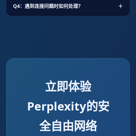
企业用户可以申请专属节点、独立带宽以及定制化
Q4：遇到连接问题时如何处理？
＋
策略模板，Perplexity还提供API与Webhook，帮
助企业快速纳入自身安全体系。
Perplexity在应用内集成自诊断模块，可自动检测
网络、DNS和设备状态，并提供一键修复方案。若
仍未解决，可联系全天候客服获得远程协助。
立即体验
Perplexity的安
全自由网络