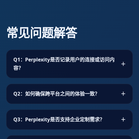
常见问题解答
Q1：Perplexity是否记录用户的连接或访问内
＋
容？
Perplexity坚持零日志政策，不会记录用户连接时
Q2：如何确保跨平台之间的体验一致？
＋
间、访问站点或流量内容。所有运营节点采用匿名
化部署，并经过定期第三方审计。
Perplexity基于统一的设计语言与同步配置中心，
Q3：Perplexity是否支持企业定制需求？
＋
使得Windows、macOS、iOS、Android之间的设
置可以自动同步，用户在任意设备上登录即可享受
一致的界面与功能。